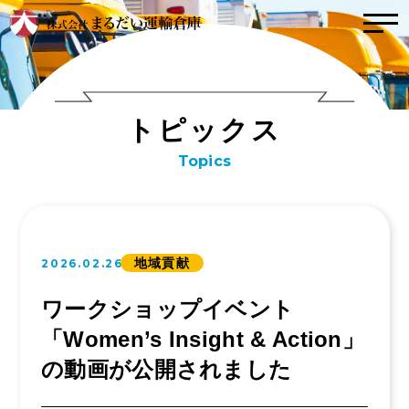
トップ
トピックス
ト
ピ
ッ
ク
ス
こんな会社
Topics
社風
インタビュー
取り組み（方針）
事業内容
数字で見るまるだ
地域貢献
2026.02.26
い
運輸事業
事業拠点紹介
ワークショップイベント
倉庫事業
「Women’s Insight & Action」
会社案内
業務委託事業
の動画が公開されました
お問い合わせ