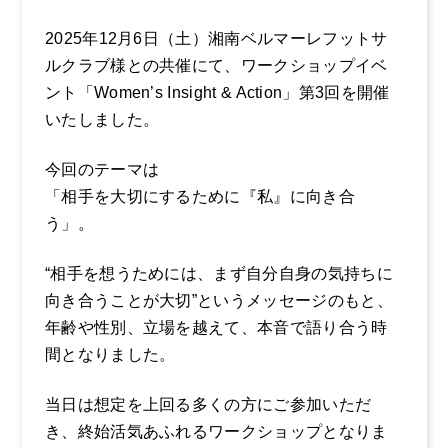
2025年12月6日（土）湘南ベルマーレフットサ
採用情報
ルクラブ様との共催にて、ワークショップイベ
企業風土・働く環
ント「Women’s Insight & Action」第3回を開催
境
お電話からのお問い合わせ
いたしました。
0465-37-
まるだいの取り組
今回のテーマは
み
8611
「相手を大切にするために『私』に向き合
キャリア採用のご
う」。
受付時間：平日 9:00〜17:00
案内
“相手を想うためには、まず自分自身の気持ちに
社員インタビュー
向き合うことが大切”というメッセージのもと、
１
年齢や性別、立場を越えて、本音で語り合う時
社員インタビュー
間となりました。
２
当日は想定を上回る多くの方にご参加いただ
社員インタビュー
き、終始活気あふれるワークショップとなりま
３