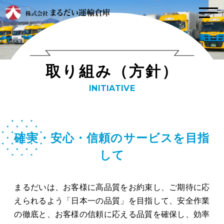
トップ
トピックス
取
り
組
み
（
方
針
）
こんな会社
INITIATIVE
社風
インタビュー
取り組み（方針）
事業内容
数字で見るまるだ
確実・安心・信頼のサービスを目指
い
して
運輸事業
事業拠点紹介
倉庫事業
まるだいは、お客様に高品質をお約束し、ご期待に応
会社案内
業務委託事業
えられるよう「日本一の品質」を目指して、
安全作業
の徹底と、お客様の信頼に応える品質を確保し、効率
お問い合わせ