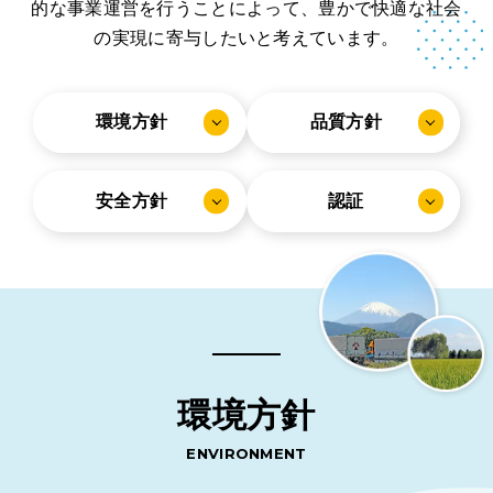
的な事業運営を行うことによって、豊かで快適な社会
の実現に寄与したいと考えています。
採用情報
企業風土・働く環
環境方針
品質方針
境
お電話からのお問い合わせ
0465-37-
まるだいの取り組
み
安全方針
認証
8611
キャリア採用のご
受付時間：平日 9:00〜17:00
案内
社員インタビュー
１
社員インタビュー
環
境
方
針
２
社員インタビュー
ENVIRONMENT
３