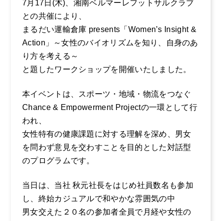
7月17日(木)、湘南ベルマーレフットサルクラブ
との共催により、
採用情報
まるだい運輸倉庫 presents「Women’s Insight &
Action」～女性のバイオリズムを知り、自身のあ
企業風土・働く環
り方を考える～
境
お電話からのお問い合わせ
0465-37-
と題したワークショップを開催いたしました。
まるだいの取り組
み
8611
本イベントは、スポーツ・地域・物流をつなぐ
キャリア採用のご
Chance & Empowerment Projectの一環として行
受付時間：平日 9:00〜17:00
案内
われ、
女性特有の健康課題に対する理解を深め、男女
社員インタビュー
を問わず意見を交わすことを目的とした対話型
１
のプログラムです。
社員インタビュー
２
当日は、当社 秋元社長をはじめ社員数名も参加
し、終始カジュアルで和やかな雰囲気の中
社員インタビュー
男女交えた２０名の参加者全員で月経や女性の
３