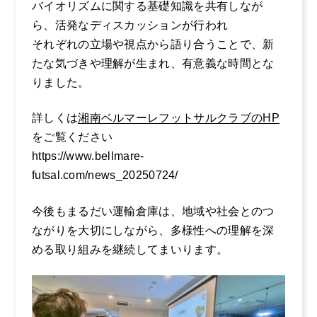
バイオリズムに関する基礎知識を共有しなが
よくある質問
ら、活発なディスカッションが行われ
募集要項
それぞれの立場や視点から語り合うことで、新
たな気づきや理解が生まれ、有意義な時間とな
りました。
詳しくは
湘南ベルマーレフットサルクラブのHP
をご覧ください
https://www.bellmare-
futsal.com/news_20250724/
今後もまるだい運輸倉庫は、地域や社会とのつ
ながりを大切にしながら、多様性への理解を深
める取り組みを継続してまいります。