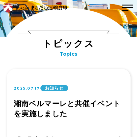
トップ
トピックス
ト
ピ
ッ
ク
ス
こんな会社
Topics
社風
インタビュー
取り組み（方針）
事業内容
数字で見るまるだ
お知らせ
2025.07.17
い
運輸事業
事業拠点紹介
湘南ベルマーレと共催イベント
倉庫事業
を実施しました
会社案内
業務委託事業
お問い合わせ