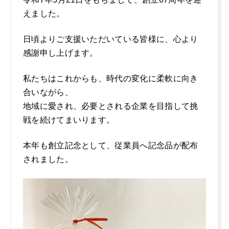
えました。
採用情報
日頃よりご支援いただいている皆様に、心より
企業風土・働く環
感謝申し上げます。
境
お電話からのお問い合わせ
0465-37-
まるだいの取り組
私たちはこれからも、時代の変化に柔軟に向き
み
合いながら、
8611
地域に愛され、必要とされる企業を目指して挑
キャリア採用のご
受付時間：平日 9:00〜17:00
戦を続けてまいります。
案内
社員インタビュー
本年も創立記念として、従業員へ記念品が配布
１
されました。
社員インタビュー
２
社員インタビュー
３