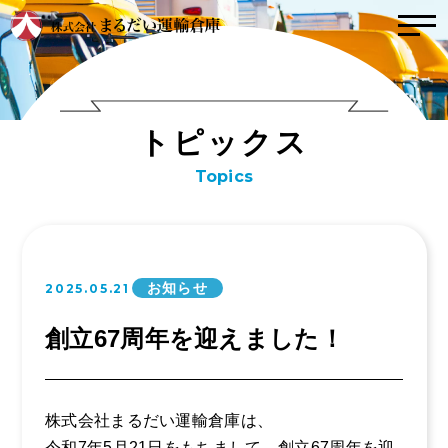
トップ
トピックス
ト
ピ
ッ
ク
ス
こんな会社
Topics
社風
インタビュー
取り組み（方針）
事業内容
数字で見るまるだ
お知らせ
2025.05.21
い
運輸事業
事業拠点紹介
創立67周年を迎えました！
倉庫事業
会社案内
業務委託事業
株式会社まるだい運輸倉庫は、
お問い合わせ
令和7年5月21日をもちまして、創立67周年を迎