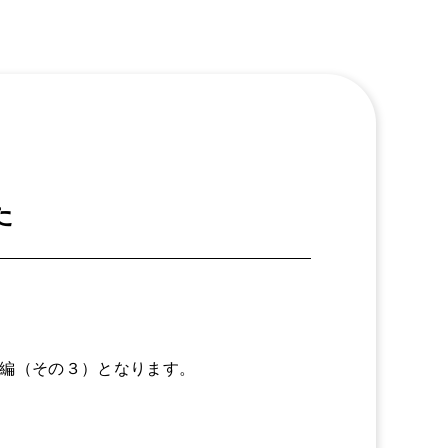
社員インタ
ビュー３
よくある質
問
募集要項
た
お電話からのお問い合
わせ
0465-37-
8611
受付時間：平日
続編（その３）となります。
9:00〜17:00