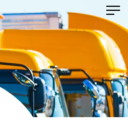
事業内容
採用情報
企業風土・
運輸事業
働く環境
倉庫事業
まるだいの
取り組み
業務委託事
業
キャリア採
用のご案内
事業拠点紹介
社員インタ
ビュー１
会社案内
社員インタ
ビュー２
お問い合わせ