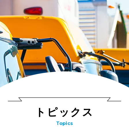
トップ
トピックス
こんな会社
社風
取り組み
（方針）
数字で見る
ト
ピ
ッ
ク
ス
まるだい
Topics