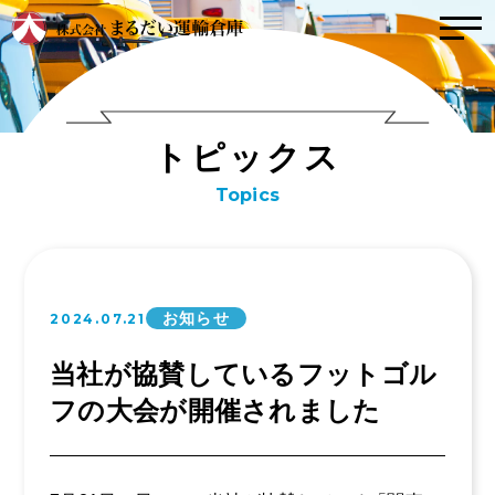
トップ
トピックス
ト
ピ
ッ
ク
ス
こんな会社
Topics
社風
インタビュー
取り組み（方針）
事業内容
数字で見るまるだ
お知らせ
2024.07.21
い
運輸事業
事業拠点紹介
当社が協賛しているフットゴル
倉庫事業
フの大会が開催されました
会社案内
業務委託事業
お問い合わせ