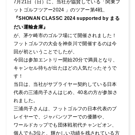
7月21日（日）に、当社が協賛している「関東フ
ットゴルフツアー2024 」のツアー第4戦、
採用情報
『SHONAN CLASSC 2024 supported by まる
だい運輸倉庫』
企業風土・働く環
境
お電話からのお問い合わせ
が、茅ケ崎市のゴルフ場にて開催されました！
0465-37-
フットゴルフの大会を神奈川で開催するのは今
まるだいの取り組
回が初ということでしたが、
み
8611
今回は参加エントリー開始20分で満員となり、
キャリア採用のご
キャンセル待ちが出たほどの人気だったそうで
受付時間：平日 9:00〜17:00
案内
す！
社員インタビュー
当日は、当社がサプライヤー契約している日本
１
代表の三浦尚子さんはじめ、40名の方が参加さ
れました。
社員インタビュー
三浦尚子さんは、フットゴルフの日本代表のプ
２
レイヤーで、ジャパンツアーでの優勝や、
社員インタビュー
ワールドカップでも団体戦初代チャンピオン、
３
個人でも3位と、輝かしい功績を残されている方